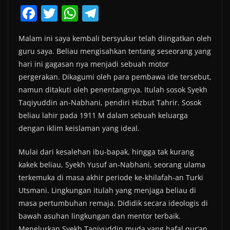
F
T
W
T
a
w
h
el
Malam ini saya kembali bersyukur telah diingatkan oleh
c
itt
at
e
guru saya. Beliau mengisahkan tentang seseorang yang
e
er
s
gr
hari ini gagasan nya menjadi sebuah motor
b
A
a
pergerakan. Dikagumi oleh para pembawa ide tersebut,
o
p
m
namun ditakuti oleh penentangnya. Itulah sosok Syekh
Taqiyuddin an-Nabhani, pendiri Hizbut Tahrir. Sosok
o
p
beliau lahir pada 1911 M dalam sebuah keluarga
k
dengan iklim keislaman yang ideal.
Mulai dari kesalehan ibu-bapak, hingga tak kurang
kakek beliau, Syekh Yusuf an-Nabhani, seorang ulama
terkemuka di masa akhir periode ke-khilafah-an Turki
Utsmani. Lingkungan itulah yang menjaga beliau di
masa pertumbuhan remaja. Dididik secara ideologis di
bawah asuhan lingkungan dan mentor terbaik.
Menelurkan Syekh Taqiyuddin muda yang hafal qur’an,