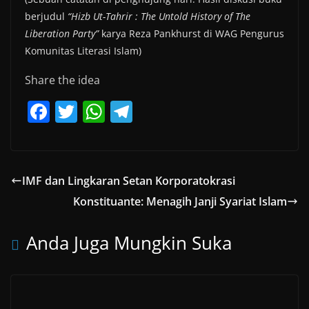
berjudul
“Hizb Ut-Tahrir : The Untold History of The
Liberation Party”
karya Reza Pankhurst di WAG Pengurus
Komunitas Literasi Islam)
Share the idea
F
T
W
T
a
w
h
el
c
itt
at
e
e
er
s
gr
IMF dan Lingkaran Setan Korporatokrasi
b
A
a
Konstituante: Menagih Janji Syariat Islam
o
p
m
o
p
Anda Juga Mungkin Suka
k