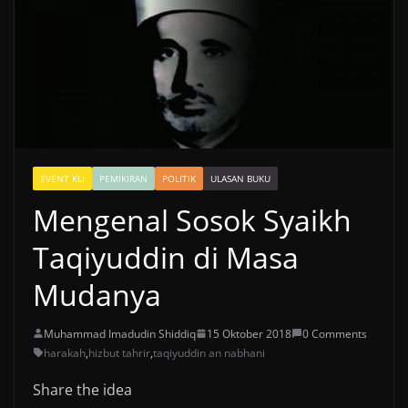
EVENT KLI
PEMIKIRAN
POLITIK
ULASAN BUKU
Mengenal Sosok Syaikh
Taqiyuddin di Masa
Mudanya
Muhammad Imadudin Shiddiq
15 Oktober 2018
0 Comments
harakah
,
hizbut tahrir
,
taqiyuddin an nabhani
Share the idea