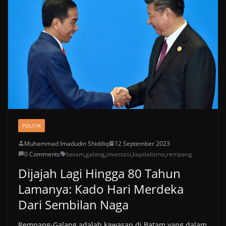
POLITIK
Muhammad Imadudin Shiddiq
12 September 2023
0 Comments
batam
,
galang
,
investasi
,
kapitalisme
,
rempang
Dijajah Lagi Hingga 80 Tahun
Lamanya: Kado Hari Merdeka
Dari Sembilan Naga
Rempang-Galang adalah kawasan di Batam yang dalam