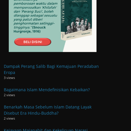
Dampak Perang Salib Bagi Kemajuan Peradaban
Eropa
3 views
Bagaimana Islam Mendefinisikan Kebaikan?
2 views
Benarkah Masa Sebelum Islam Datang Layak
Disebut Era Hindu-Buddha?
2 views
Kejayaan Majapahit dan Kekeliruan Narasi