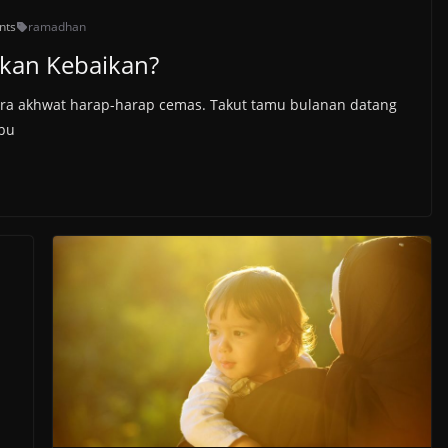
nts
ramadhan
ikan Kebaikan?
ara akhwat harap-harap cemas. Takut tamu bulanan datang
bu