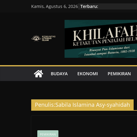
Skip
Terbaru:
Kamis, Agustus 6, 2026
to
content
BUDAYA
EKONOMI
PEMIKIRAN
Penulis:
Sabila Islamina Asy-syahidah
PEMIKIRAN