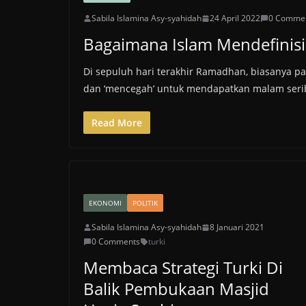
Sabila Islamina Asy-syahidah
24 April 2022
0 Comme
Bagaimana Islam Mendefinis
Di sepuluh hari terakhir Ramadhan, biasanya p
dan ‘mencegah’ untuk mendapatkan malam seri
Read More
EKONOMI
POLITIK
Sabila Islamina Asy-syahidah
8 Januari 2021
0 Comments
turki
Membaca Strategi Turki Di
Balik Pembukaan Masjid