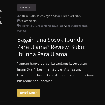
ULASAN BUKU
tu
Sabila Islamina Asy-syahidah
1 Februari 2020
a.
0 Comments
l,
biografi
,
buku
,
feminisme
,
muslimah
,
parenting
,
ulama
,
wanita
Bagaimana Sosok Ibunda
Para Ulama? Review Buku:
Ibunda Para Ulama
“Jangan hanya bercerita tentang kecerdasan
Imam Syafi’i, kealiman Sufyan Ats-Tsauri,
kezuhudan Hasan Al-Bashri, dan kesabaran Anas
bin Malik, tapi bacalah…
Read More