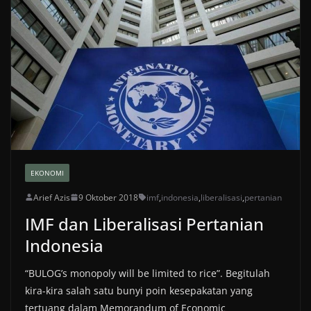
EKONOMI
Arief Azis
9 Oktober 2018
imf
,
indonesia
,
liberalisasi
,
pertanian
IMF dan Liberalisasi Pertanian
Indonesia
“BULOG’s monopoly will be limited to rice”. Begitulah
kira-kira salah satu bunyi poin kesepakatan yang
tertuang dalam Memorandum of Economic