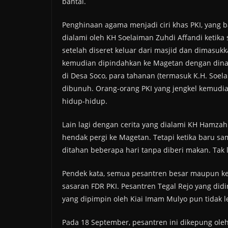
bantai.
Penghinaan agama menjadi ciri khas PKI, yang b
dialami oleh KH Soelaiman Zuhdi Aﬀandi ketika s
setelah diseret keluar dari masjid dan dimasuk
kemudian dipindahkan ke Magetan dengan dinaik
di Desa Soco, para tahanan (termasuk K.H. Soel
dibunuh. Orang-orang PKI yang jengkel kemud
hidup-hidup.
Lain lagi dengan cerita yang dialami KH Hamzah
hendak pergi ke Magetan. Tetapi ketika baru sam
ditahan beberapa hari tanpa diberi makan. Tak
Pendek kata, semua pesantren besar maupun kec
sasaran FDR PKI. Pesantren Tegal Rejo yang did
yang dipimpin oleh Kiai Imam Mulyo pun tidak l
Pada 18 September, pesantren ini dikepung ole