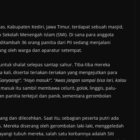
as, Kabupaten Kediri, Jawa Timur, terdapat sebuah masjid,
an Sekolah Menengah Islam (SMI). Di sana para anggota
g ditambah 36 orang panitia dari PII sedang menjalani
ukung oleh warga dan aparatur setempat.
ntuk shalat selepas santap sahur. Tiba-tiba mereka
 kali, disertai teriakan-teriakan yang mengejutkan para
“Ganyaang!”, “Hayo masuk!”, “Awas jangan sampai bisa lari, kalau
masuk itu sambil membawa celurit, golok, linggis, palu-
 dan panitia terkejut dan panik, sementara gerombolan
ang dan dilecehkan. Saat itu, sebagian peserta putri ada
s. Mereka diserang oleh gerombolan laki-laki, menggeledah
ayangi tubuh mereka, salah satu korbannya adalah Siti