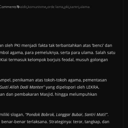
 Comments
aidit
,
komunisme
,
orde lama
,
pki
,
santri
,
ulama
an oleh PKI menjadi fakta tak terbantahkan atas ‘benci’ dan
imbol agama, para pemeluknya, serta para ulama. Salah satu
iai termasuk kelompok borjuis feodal, musuh golongan
Ampel, penikaman atas tokoh-tokoh agama, pementasan
Gusti Allah Dadi Manten”
yang dipelopori oleh LEKRA,
akan dan pembakaran Masjid, hingga melumpuhkan
iliki slogan,
“Pondok Bobrok, Langgar Bubar, Santri Mati!”
.
 benar-benar terlaksana. Strateginya: teror, tangkap, dan