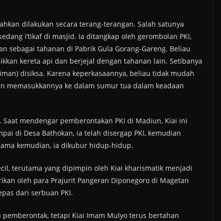
ahkan dilakukan secara terang-terangan. Salah satunya
edang i’tikaf di masjid. Ia ditangkap oleh gerombolan PKI,
kan sebagai tahanan di Pabrik Gula Gorang-Gareng. Beliau
kan kereta api dan berjejal dengan tahanan lain. Setibanya
aiman) disiksa. Karena keperkasaannya, beliau tidak mudah
ian memasukkannya ke dalam sumur tua dalam keadaan
. Saat mendengar pemberontakan PKI di Madiun, Kiai ini
pai di Desa Bathokan, ia telah disergap PKI, kemudian
 lama kemudian, ia dikubur hidup-hidup.
il, terutama yang dipimpin oleh Kiai kharismatik menjadi
irikan oleh para Prajurit Pangeran Diponegoro di Magetan
epas dari serbuan PKI.
h pemberontak, tetapi Kiai Imam Mulyo terus bertahan