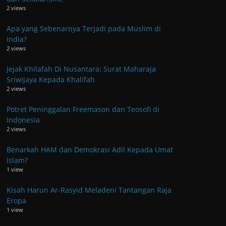
2 views
Apa yang Sebenarnya Terjadi pada Muslim di
India?
2 views
Jejak Khilafah Di Nusantara: Surat Maharaja
Sriwijaya Kepada Khalifah
2 views
Potret Peninggalan Freemason dan Teosofi di
Indonesia
2 views
Benarkah HAM dan Demokrasi Adil Kepada Umat
Islam?
1 view
Kisah Harun Ar-Rasyid Meladeni Tantangan Raja
Eropa
1 view