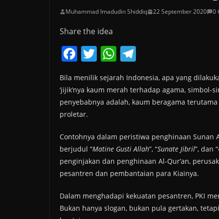
Muhammad Imadudin Shiddiq
22 September 2020
0
Share the idea
F
T
W
T
a
w
h
el
Bila menilik sejarah Indonesia, apa yang dilakuk
c
itt
at
e
‘jijik’nya kaum merah terhadap agama, simbol-s
e
er
s
gr
penyebabnya adalah, kaum beragama terutama K
b
A
a
proletar.
o
p
m
Contohnya dalam peristiwa penghinaan Sunan 
o
p
berjudul “
Matine Gusti Allah
”, “
Sunate Jibril
”, dan “
k
penginjakan dan penghinaan Al-Qur’an, perus
pesantren dan pembantaian para Kiainya.
Dalam menghadapi kekuatan pesantren, PKI mem
Bukan hanya slogan, bukan pula gertakan, tetapi