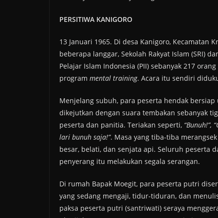
PERSITIWA KANIGORO
13 Januari 1965. Di desa Kanigoro, Kecamatan Kr
beberapa langgar, Sekolah Rakyat Islam (SRI) d
Pelajar Islam Indonesia (PII) sebanyak 217 oran
program
mental training
. Acara itu sendiri did
Menjelang subuh, para peserta hendak bersiap u
dikejutkan dengan suara tembakan sebanyak tiga
peserta dan panitia. Teriakan seperti,
“Bunuh!”, 
lari bunuh saja!”
. Masa yang tiba-tiba merangsek 
besar, belati, dan senjata api. Seluruh peserta
penyerang itu melakukan segala serangan.
Di rumah Bapak Moegit, para peserta putri diser
yang sedang mengaji, tidur-tiduran, dan menuli
paksa peserta putri (santriwati) seraya mengger