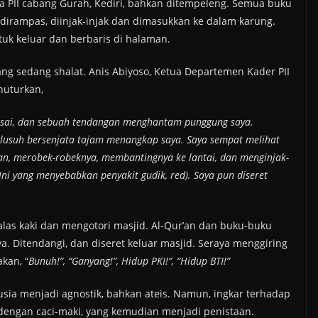
ota PII cabang Gurah, Kediri, bahkan ditempeleng. Semua buku
irampas, diinjak-injak dan dimasukkan ke dalam karung.
ntuk keluar dan berbaris di halaman.
g sedang shalat. Anis Abiyoso, Ketua Departemen Kader PII
nuturkan,
esai, dan sebuah tendangan menghantam punggung saya.
 lusuh bersenjata tajam menangkap saya. Saya sempat melihat
an, merobek-robeknya, membantingnya ke lantai, dan menginjak-
 (Ini yang menyebabkan penyakit gudik, red). Saya pun diseret
las kaki dan mengotori masjid. Al-Qur’an dan buku-buku
a. Ditendangi, dan diseret keluar masjid. Seraya menggiring
kan, “
Bunuh!”, “Ganyang!”, Hidup PKI!”, “Hidup BTI!”
ia menjadi agnostik, bahkan ateis. Namun, ingkar terhadap
 dengan caci-maki, yang kemudian menjadi penistaan.