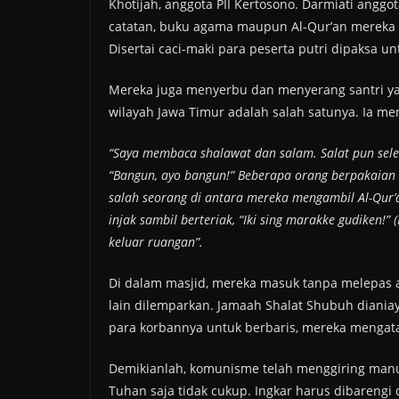
Khotijah, anggota PII Kertosono. Darmiati angg
catatan, buku agama maupun Al-Qur’an mereka d
Disertai caci-maki para peserta putri dipaksa u
Mereka juga menyerbu dan menyerang santri yan
wilayah Jawa Timur adalah salah satunya. Ia me
“Saya membaca shalawat dan salam. Salat pun sel
“Bangun, ayo bangun!” Beberapa orang berpakaian
salah seorang di antara mereka mengambil Al-Qur’
injak sambil berteriak, “Iki sing marakke gudiken!”
keluar ruangan”.
Di dalam masjid, mereka masuk tanpa melepas a
lain dilemparkan. Jamaah Shalat Shubuh dianiay
para korbannya untuk berbaris, mereka mengata
Demikianlah, komunisme telah menggiring manus
Tuhan saja tidak cukup. Ingkar harus dibarengi